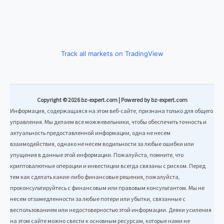
Track all markets on TradingView
Copyright © 2026 bz-expert.com | Powered by bz-expert.com
Информация, содержащаяся на этом веб-сайте, признана только для общего
управления. Мы делаем все можжевельники, чтобы обеспечить точность и
актуальность предоставленной информации, одна не несем
взаимодействия, однако не несем водильности за любые ошибки или
упущения в данные этой информации. Пожалуйста, помните, что
криптовалютные операции и инвестиции всегда связаны с риском. Перед
тем как сделать какие-либо финансовые решения, пожалуйста,
проконсультируйтесь с финансовым или правовым консультантом. Мы не
несем отзамедленности за любые потери или убытки, связанные с
веспользованием или недостоверностью этой информации. Деяки усиления
на этом сайте можно свести к основным ресурсам, которые нами не