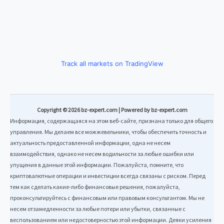
Track all markets on TradingView
Copyright © 2026 bz-expert.com | Powered by bz-expert.com
Информация, содержащаяся на этом веб-сайте, признана только для общего
управления. Мы делаем все можжевельники, чтобы обеспечить точность и
актуальность предоставленной информации, одна не несем
взаимодействия, однако не несем водильности за любые ошибки или
упущения в данные этой информации. Пожалуйста, помните, что
криптовалютные операции и инвестиции всегда связаны с риском. Перед
тем как сделать какие-либо финансовые решения, пожалуйста,
проконсультируйтесь с финансовым или правовым консультантом. Мы не
несем отзамедленности за любые потери или убытки, связанные с
веспользованием или недостоверностью этой информации. Деяки усиления