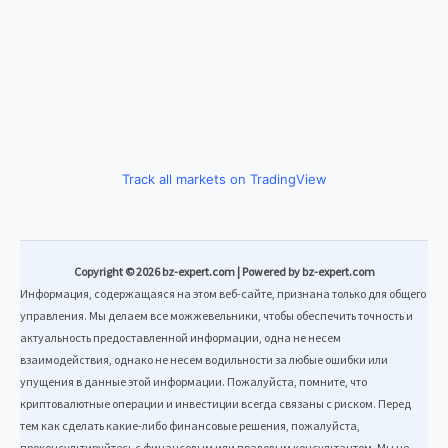
Track all markets on TradingView
Copyright © 2026 bz-expert.com | Powered by bz-expert.com
Информация, содержащаяся на этом веб-сайте, признана только для общего
управления. Мы делаем все можжевельники, чтобы обеспечить точность и
актуальность предоставленной информации, одна не несем
взаимодействия, однако не несем водильности за любые ошибки или
упущения в данные этой информации. Пожалуйста, помните, что
криптовалютные операции и инвестиции всегда связаны с риском. Перед
тем как сделать какие-либо финансовые решения, пожалуйста,
проконсультируйтесь с финансовым или правовым консультантом. Мы не