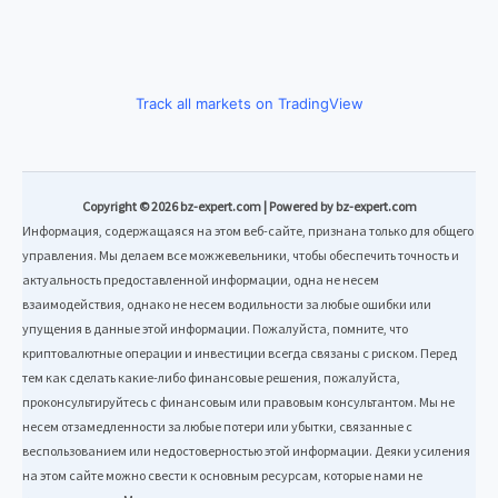
Track all markets on TradingView
Copyright © 2026 bz-expert.com | Powered by bz-expert.com
Информация, содержащаяся на этом веб-сайте, признана только для общего
управления. Мы делаем все можжевельники, чтобы обеспечить точность и
актуальность предоставленной информации, одна не несем
взаимодействия, однако не несем водильности за любые ошибки или
упущения в данные этой информации. Пожалуйста, помните, что
криптовалютные операции и инвестиции всегда связаны с риском. Перед
тем как сделать какие-либо финансовые решения, пожалуйста,
проконсультируйтесь с финансовым или правовым консультантом. Мы не
несем отзамедленности за любые потери или убытки, связанные с
веспользованием или недостоверностью этой информации. Деяки усиления
на этом сайте можно свести к основным ресурсам, которые нами не