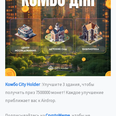
Комбо City Holder
: Улучшите 3 здания, чтобы
получить приз 7500000 монет! Каждое улучшение
приближает вас к Airdrop.
Подписывайтесь на
Crypt
oMeme
, чтобы не