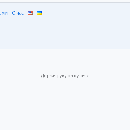
нами
О нас
Держи руку на пульсе