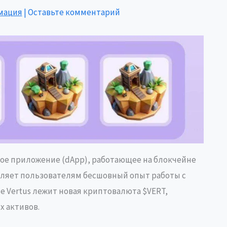
мация
|
Оставьте комментарий
ое приложение (dApp), работающее на блокчейне
авляет пользователям бесшовный опыт работы с
е Vertus лежит новая криптовалюта $VERT,
х активов.