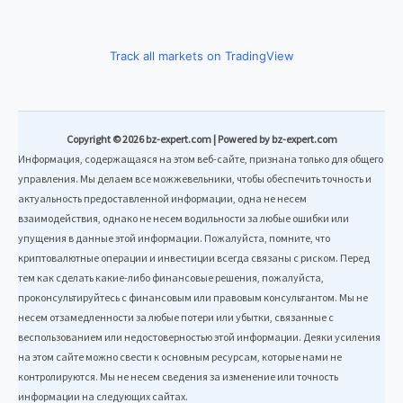
Track all markets on TradingView
Copyright © 2026 bz-expert.com | Powered by bz-expert.com
Информация, содержащаяся на этом веб-сайте, признана только для общего
управления. Мы делаем все можжевельники, чтобы обеспечить точность и
актуальность предоставленной информации, одна не несем
взаимодействия, однако не несем водильности за любые ошибки или
упущения в данные этой информации. Пожалуйста, помните, что
криптовалютные операции и инвестиции всегда связаны с риском. Перед
тем как сделать какие-либо финансовые решения, пожалуйста,
проконсультируйтесь с финансовым или правовым консультантом. Мы не
несем отзамедленности за любые потери или убытки, связанные с
веспользованием или недостоверностью этой информации. Деяки усиления
на этом сайте можно свести к основным ресурсам, которые нами не
контролируются. Мы не несем сведения за изменение или точность
информации на следующих сайтах.