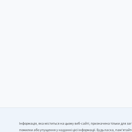
Інформація, яка міститься на цьому веб-сайті, призначена тільки для за
помилки або упущення у наданні цієї інформації. Будь ласка, пам'ятайте