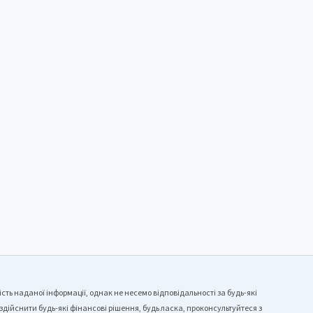
сть наданої інформації, однак не несемо відповідальності за будь-які
 здійснити будь-які фінансові рішення, будь ласка, проконсультуйтеся з