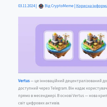
03.11.2024
|
Від
CryptoMeme
|
Корисна інформ
Vertus
— це інноваційний децентралізований до
доступний через Telegram. Він надає користув
прямо в месенджері. В основі Vertus — нова кр
світ цифрових активів.