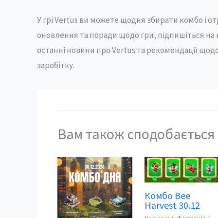
У грі Vertus ви можете щодня збирати комбо і о
оновлення та поради щодо гри, підпишіться на
останні новини про Vertus та рекомендації що
заробітку.
Вам також сподобається
Комбо Bee
Harvest 30.12