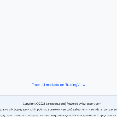
Track all markets on TradingView
Copyright © 2026 bz-expert.com | Powered by bz-expert.com
гального інформування. Ми робимо все можливе, щоб забезпечити точність і актуальні
, що криптовалютні операції та інвестиції завжди пов'язані з ризиком. Перед тим, як