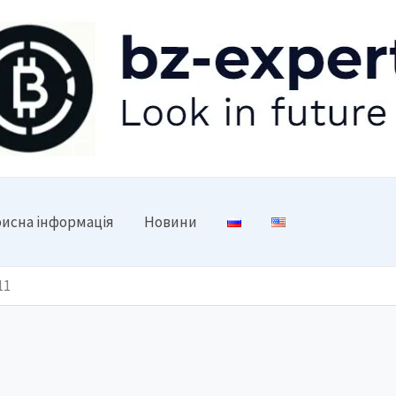
исна інформація
Новини
11