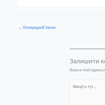
←
Попередній Запис
Залишити к
Ваша e-mail адрес
Введіть
тут...