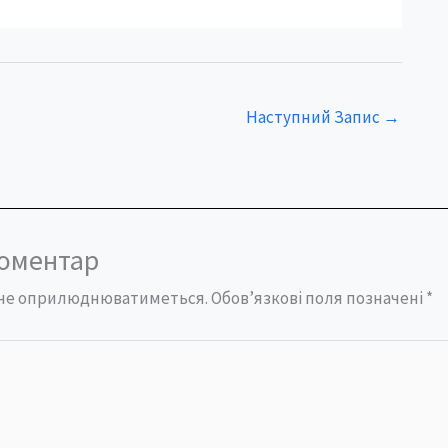
Наступний Запис
→
оментар
а не оприлюднюватиметься.
Обов’язкові поля позначені
*