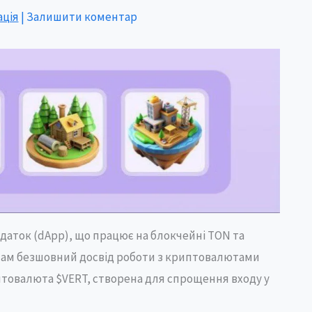
ація
|
Залишити коментар
даток (dApp), що працює на блокчейні TON та
ачам безшовний досвід роботи з криптовалютами
иптовалюта $VERT, створена для спрощення входу у