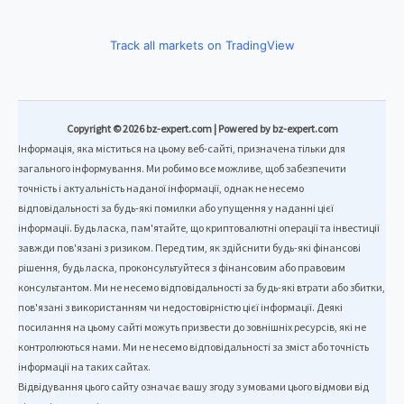
Track all markets on TradingView
Copyright © 2026 bz-expert.com | Powered by bz-expert.com
Інформація, яка міститься на цьому веб-сайті, призначена тільки для
загального інформування. Ми робимо все можливе, щоб забезпечити
точність і актуальність наданої інформації, однак не несемо
відповідальності за будь-які помилки або упущення у наданні цієї
інформації. Будь ласка, пам'ятайте, що криптовалютні операції та інвестиції
завжди пов'язані з ризиком. Перед тим, як здійснити будь-які фінансові
рішення, будь ласка, проконсультуйтеся з фінансовим або правовим
консультантом. Ми не несемо відповідальності за будь-які втрати або збитки,
пов'язані з використанням чи недостовірністю цієї інформації. Деякі
посилання на цьому сайті можуть призвести до зовнішніх ресурсів, які не
контролюються нами. Ми не несемо відповідальності за зміст або точність
інформації на таких сайтах.
Відвідування цього сайту означає вашу згоду з умовами цього відмови від