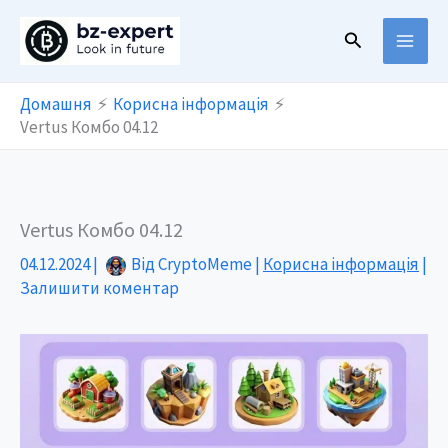
Перейти
Пошук
до
вмісту
Домашня
Корисна інформація
Vertus Комбо 04.12
Vertus Комбо 04.12
04.12.2024
|
Від
CryptoMeme
|
Корисна інформація
|
Залишити коментар