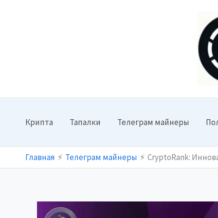
Перейти
к
содержимому
Крипта
Тапалки
Телеграм майнеры
По
Главная
Телеграм майнеры
CryptoRank: Инно