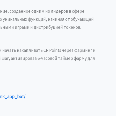
ие, созданное одним из лидеров в сфере
во уникальных функций, начиная от обучающей
ельными играми и дистрибуцией токенов.
 и начать накапливать CR Points через фарминг и
 шаг, активировав 6-часовой таймер фарму для
rank_app_bot/