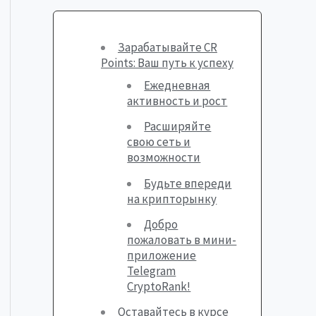
Зарабатывайте CR
Points: Ваш путь к успеху
Ежедневная
активность и рост
Расширяйте
свою сеть и
возможности
Будьте впереди
на крипторынку
Добро
пожаловать в мини-
приложение
Telegram
CryptoRank!
Оставайтесь в курсе