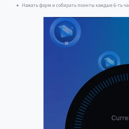
Нажать фарм и собирать поинты каждые 6-ть ча