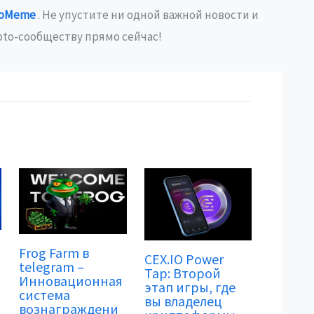
toMeme
. Не упустите ни одной важной новости и
to-сообществу прямо сейчас!
Frog Farm в
CEX.IO Power
telegram –
Tap: Второй
Инновационная
этап игры, где
система
вы владелец
вознаграждени