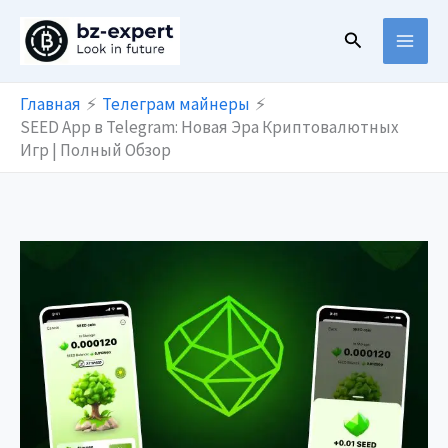
Перейти
Поиск
к
содержимому
Главная
Телеграм майнеры
SEED App в Telegram: Новая Эра Криптовалютных
Игр | Полный Обзор