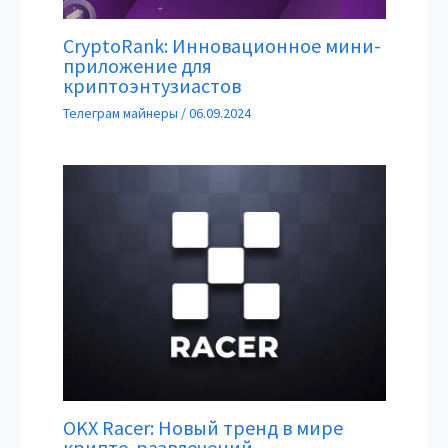
CryptoRank: Инновационное мини-
приложение для
криптоэнтузиастов
Телеграм майнеры
/
06.09.2024
OKX Racer: Новый тренд в мире
крипто-развлечений