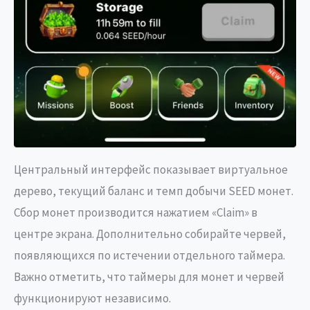
Центральный интерфейс показывает виртуальное
дерево, текущий баланс и темп добычи SEED монет.
Сбор монет производится нажатием «Claim» в
центре экрана. Дополнительно собирайте червей,
появляющихся по истечении отдельного таймера.
Важно отметить, что таймеры для монет и червей
функционируют независимо.