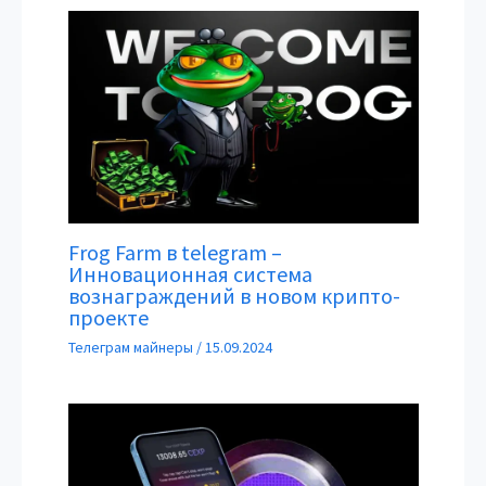
Frog Farm в telegram –
Инновационная система
вознаграждений в новом крипто-
проекте
Телеграм майнеры
/
15.09.2024