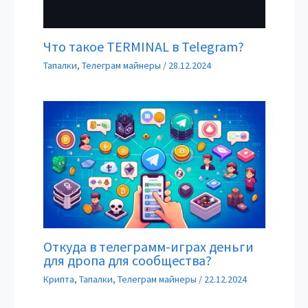
Что такое TERMINAL в Telegram?
Тапалки
,
Телеграм майнеры
/
28.12.2024
Откуда в телеграмм-играх деньги
для дропа для сообщества?
Крипта
,
Тапалки
,
Телеграм майнеры
/
22.12.2024