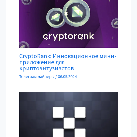
CryptoRank: Инновационное мини-
приложение для
криптоэнтузиастов
Телеграм майнеры
/
06.09.2024