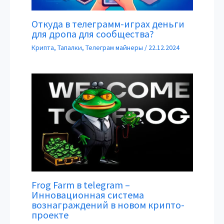
Откуда в телеграмм-играх деньги
для дропа для сообщества?
Крипта
,
Тапалки
,
Телеграм майнеры
/
22.12.2024
Frog Farm в telegram –
Инновационная система
вознаграждений в новом крипто-
проекте