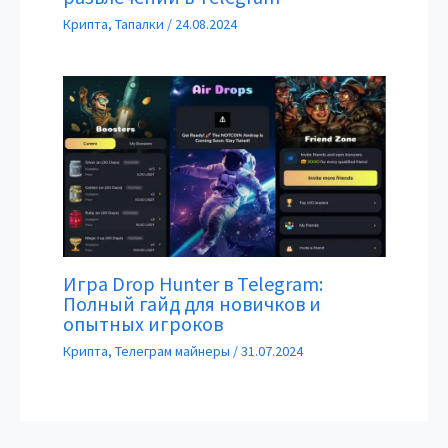
Крипта
,
Тапалки
/
24.08.2024
Игра Drop Hunter в Telegram:
Полный гайд для новичков и
опытных игроков
Крипта
,
Телеграм майнеры
/
31.07.2024