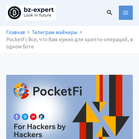
Перейти
Поиск
к
содержимому
Главная
Телеграм майнеры
PocketFi: Все, что Вам нужно для крипто-операций, в
одном боте