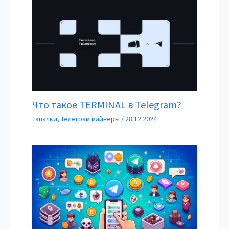
Что такое TERMINAL в Telegram?
Тапалки
,
Телеграм майнеры
/
28.12.2024