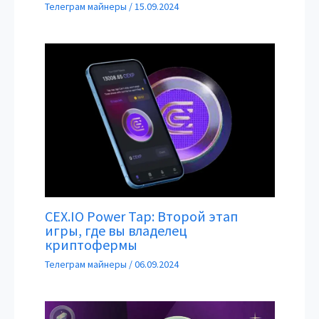
Телеграм майнеры
/
15.09.2024
CEX.IO Power Tap: Второй этап
игры, где вы владелец
криптофермы
Телеграм майнеры
/
06.09.2024